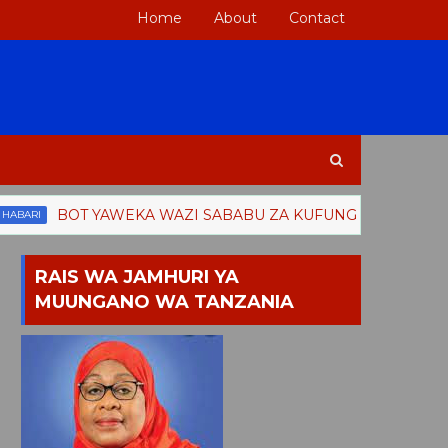
Home
About
Contact
BOT YAWEKA WAZI SABABU ZA KUFUNGUA SOKO LA DHAM
RAIS WA JAMHURI YA
MUUNGANO WA TANZANIA