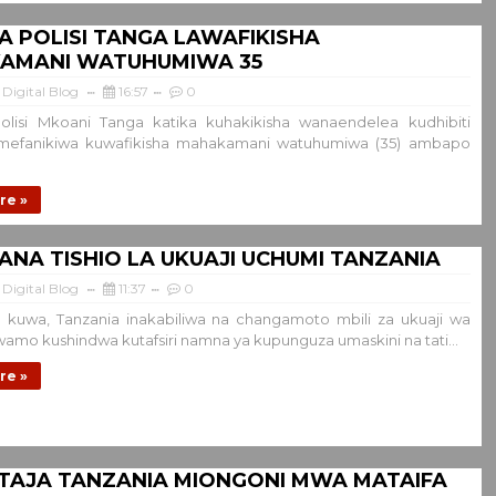
LA POLISI TANGA LAWAFIKISHA
AMANI WATUHUMIWA 35
Digital Blog
16:57
0
Polisi Mkoani Tanga katika kuhakikisha wanaendelea kudhibiti
amefanikiwa kuwafikisha mahakamani watuhumiwa (35) ambapo
re »
ANA TISHIO LA UKUAJI UCHUMI TANZANIA
Digital Blog
11:37
0
 kuwa, Tanzania inakabiliwa na changamoto mbili za ukuaji wa
wamo kushindwa kutafsiri namna ya kupunguza umaskini na tati...
re »
ITAJA TANZANIA MIONGONI MWA MATAIFA