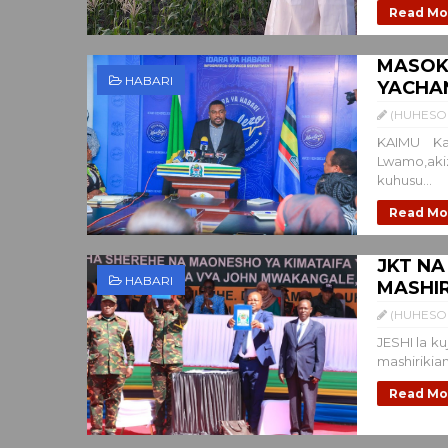
Read Mo
MASOKO
HABARI
YACHAN
(HUHESO 
KAIMU Ka
Lwamo,akiz
kuhusu...
Read Mo
JKT NA
HABARI
MASHIR
(HUHESO 
JESHI la ku
mashiriki
Read Mo