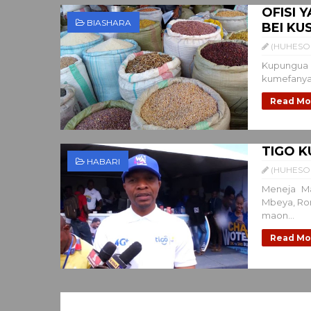
OFISI 
BIASHARA
BEI KU
(HUHESO 
Kupungua k
kumefanya 
Read Mo
TIGO K
HABARI
(HUHESO 
Meneja M
Mbeya, Ron
maon...
Read Mo