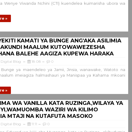
 la Wenye Viwanda Nchini (CTI) kuendelea kuimarisha ubora wa
re »
KITI KAMATI YA BUNGE ANG'AKA ASILIMIA
 MAKUNDI MAALUM KUTOWAWEZESHA
HANA BALEHE AAGIZA KUPEWA HARAKA
Digital Blog
18:08
0
 Bunge ya maendeleo ya Jamii, Jinsia, wanawake, Watoto na
aalum imeiagiza halmashauri ya Manispaa ya Kahama mkoani
re »
MA WA VANILLA KATA RUZINGA,WILAYA YA
NYI,WAMUOMBA WAZIRI WA KILIMO
IA MTAJI NA KUTAFUTA MASOKO
Digital Blog
11:11
0