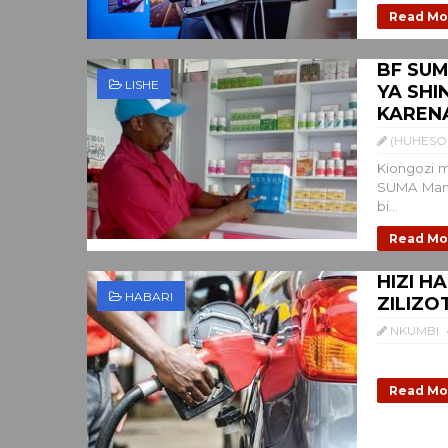
Read Mo
BF SUM
LISHE
YA SHI
KAREN
(HUHESO 
Kiongozi 
SUMA Mani
bi...
Read Mo
HIZI H
HABARI
ZILIZ
NKUMBI
Read Mo