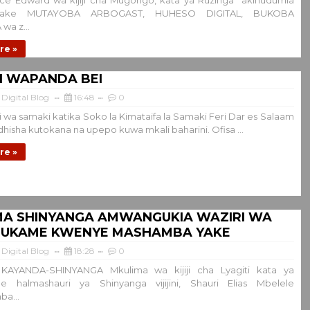
ice Edward wa kijiji cha Mugongo, kata ya Ruzinga akihudumia
lake MUTAYOBA ARBOGAST, HUHESO DIGITAL, BUKOBA
wa z...
re »
I WAPANDA BEI
Digital Blog
16:48
0
i wa samaki katika Soko la Kimataifa la Samaki Feri Dar es Salaam
dhisha kutokana na upepo kuwa mkali baharini. Ofisa ...
re »
MA SHINYANGA AMWANGUKIA WAZIRI WA
O UKAME KWENYE MASHAMBA YAKE
Digital Blog
18:28
0
AYANDA-SHINYANGA Mkulima wa kijiji cha Lyagiti kata ya
e halmashauri ya Shinyanga vijijini, Shauri Elias Mbelele
a...