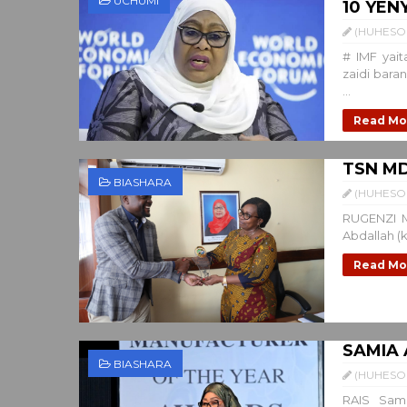
UCHUMI
10 YEN
(HUHESO 
# IMF yai
zaidi bara
...
Read Mo
TSN MD
BIASHARA
(HUHESO 
RUGENZI M
Abdallah (k
Read Mo
SAMIA 
BIASHARA
(HUHESO 
RAIS Sami