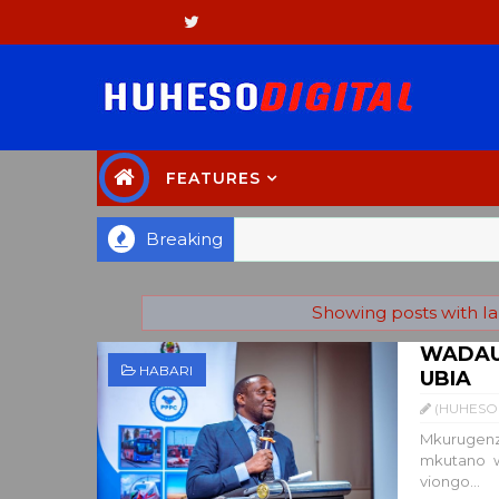
FEATURES
Breaking
Showing posts with l
WADAU
HABARI
UBIA
(HUHESO 
Mkurugenz
mkutano w
viongo...