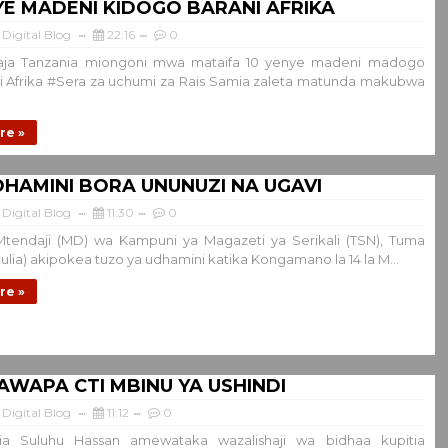
YE MADENI KIDOGO BARANI AFRIKA
Digital Blog
22:16
0
taja Tanzania miongoni mwa mataifa 10 yenye madeni madogo
ni Afrika #Sera za uchumi za Rais Samia zaleta matunda makubwa
re »
HAMINI BORA UNUNUZI NA UGAVI
Digital Blog
11:30
0
tendaji (MD) wa Kampuni ya Magazeti ya Serikali (TSN), Tuma
ulia) akipokea tuzo ya udhamini katika Kongamano la 14 la M...
re »
AWAPA CTI MBINU YA USHINDI
Digital Blog
11:12
0
a Suluhu Hassan amewataka wazalishaji wa bidhaa kupitia