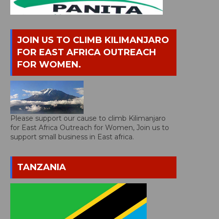
JOIN US TO CLIMB KILIMANJARO
FOR EAST AFRICA OUTREACH
FOR WOMEN.
Please support our cause to climb Kilimanjaro
for East Africa Outreach for Women, Join us to
support small business in East africa.
TANZANIA