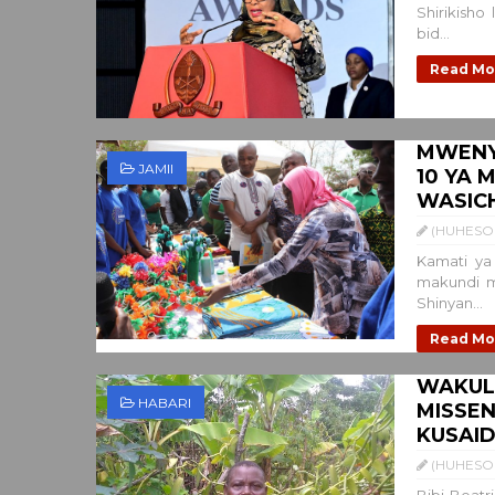
Shirikisho
bid...
Read Mo
MWENYE
JAMII
10 YA
WASIC
(HUHESO 
Kamati ya
makundi m
Shinyan...
Read Mo
WAKULI
HABARI
MISSE
KUSAID
(HUHESO 