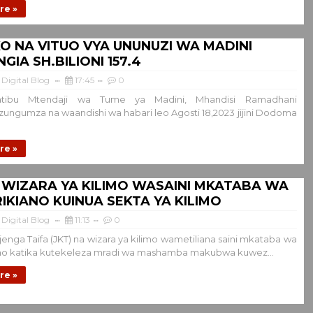
re »
 NA VITUO VYA UNUNUZI WA MADINI
GIA SH.BILIONI 157.4
Digital Blog
17:45
0
tibu Mtendaji wa Tume ya Madini, Mhandisi Ramadhani
ungumza na waandishi wa habari leo Agosti 18,2023 jijini Dodoma
re »
 WIZARA YA KILIMO WASAINI MKATABA WA
IKIANO KUINUA SEKTA YA KILIMO
Digital Blog
11:13
0
jenga Taifa (JKT) na wizara ya kilimo wametiliana saini mkataba wa
ano katika kutekeleza mradi wa mashamba makubwa kuwez...
re »