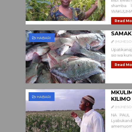
Bibi Beatr
shamba 
WAKULIMA 
Read Mo
SAMAK
HABARI
(HUHESO 
Upatikanaj
sio wa kuri
Read Mo
MKULI
HABARI
KILIM
(HUHESO 
NA PAUL K
Lyabukand
amemuomb