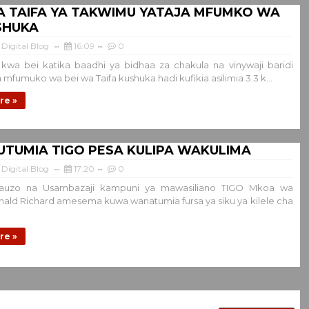
YA TAIFA YA TAKWIMU YATAJA MFUMKO WA
SHUKA
Digital Blog
16:09
0
wa bei katika baadhi ya bidhaa za chakula na vinywaji baridi
mfumuko wa bei wa Taifa kushuka hadi kufikia asilimia 3.3 k...
re »
UTUMIA TIGO PESA KULIPA WAKULIMA
Digital Blog
17:20
0
auzo na Usambazaji kampuni ya mawasiliano TIGO Mkoa wa
ald Richard amesema kuwa wanatumia fursa ya siku ya kilele cha
re »