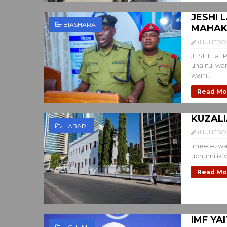
JESHI 
BIASHARA
MAHAK
(HUHESO 
JESHI la 
uhalifu w
wam...
Read Mo
KUZALI
HABARI
(HUHESO 
Imeelezwa
uchumi iki
Read Mo
IMF YA