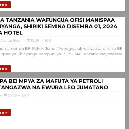
re »
A TANZANIA WAFUNGUA OFISI MANISPAA
NYANGA, SHIRIKI SEMINA DISEMBA 01, 2024
A HOTEL
Digital Blog
13:28
0
msimamizi wa BF SUMA, Juma Mwesigwa akiwa katika ofisi za BF
spaa ya Shinyanga Kampuni ya BF SUMA Tanzania inayozalisha
re »
APA BEI MPYA ZA MAFUTA YA PETROLI
OTANGAZWA NA EWURA LEO JUMATANO
23:26
0
re »