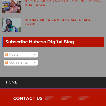
NYIMBO MPYA YA AMOSI MALINGITA KWA
JINA LA WASHILILE
NGOMA MPYA YA KISIMA MAJABALA -
KARIBU
Subscribe Huheso Digital Blog
Posts
Comments
HOME
CONTACT US