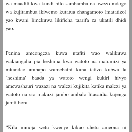
wa maadili kwa kundi hilo sambamba na uwezo mdogo
wa kujitambua ikiwemo kutatua changamoto (matatizo)
yao kwani limekuwa likificha taarifa za ukatili dhidi
yao.
Penina ameongeza kuwa utafiti wao walikuwa
wakiangalia pia heshima kwa watoto na matumizi ya
mitandao ambapo wamebaini kuna tatizo kubwa la
‘heshima’ baada ya watoto wengi kukiri hivyo
amewashauri wazazi na walezi kujikita katika malezi ya
watoto na sio makuzi jambo ambalo litasaidia kujenga
jamii bora.
“Kila mmoja wetu kwenye kikao chetu ameona ni