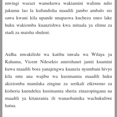
mwingi wazazi wamekuwa wakiamini walimu ndio
jukumu lao la kufundisha maadili jambo ambalo sio
sawa kwani kila upande unapaswa kucheza eneo lake
huku wakiomba kuanzishwa kwa mitaala ya elimu za
stadi za maisha shuleni.
Aidha mwakilishi wa katibu tawala wa Wilaya ya
Kahama, Vicent Ndesekio ameishauri jamii kuamini
kuwa maadili bora yanajengwa kuanzia nyumbani hivyo
kila mtu ana wajibu wa kusimamia maadili huku
akiziomba mamlaka zingine za serikali zikiwemo za
kisheria kuendelea kusimamia sheria zinazopingana na
maadili ya kitanzania ili wanaobainika wachukuliwe
hatua.