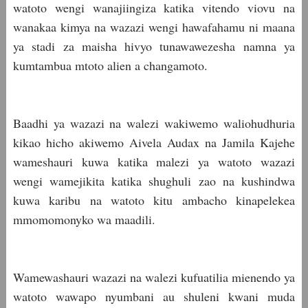
watoto wengi wanajiingiza katika vitendo viovu na
wanakaa kimya na wazazi wengi hawafahamu ni maana
ya stadi za maisha hivyo tunawawezesha namna ya
kumtambua mtoto alien a changamoto.
Baadhi ya wazazi na walezi wakiwemo waliohudhuria
kikao hicho akiwemo Aivela Audax na Jamila Kajehe
wameshauri kuwa katika malezi ya watoto wazazi
wengi wamejikita katika shughuli zao na kushindwa
kuwa karibu na watoto kitu ambacho kinapelekea
mmomomonyko wa maadili.
Wamewashauri wazazi na walezi kufuatilia mienendo ya
watoto wawapo nyumbani au shuleni kwani muda