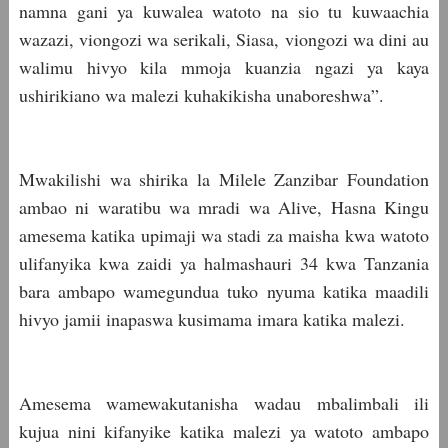
namna gani ya kuwalea watoto na sio tu kuwaachia
wazazi, viongozi wa serikali, Siasa, viongozi wa dini au
walimu hivyo kila mmoja kuanzia ngazi ya kaya
ushirikiano wa malezi kuhakikisha unaboreshwa”.
Mwakilishi wa shirika la Milele Zanzibar Foundation
ambao ni waratibu wa mradi wa Alive, Hasna Kingu
amesema katika upimaji wa stadi za maisha kwa watoto
ulifanyika kwa zaidi ya halmashauri 34 kwa Tanzania
bara ambapo wamegundua tuko nyuma katika maadili
hivyo jamii inapaswa kusimama imara katika malezi.
Amesema wamewakutanisha wadau mbalimbali ili
kujua nini kifanyike katika malezi ya watoto ambapo