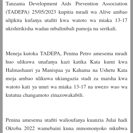
Tanzania Development Aids Prevention Association
(TADEPA) 25/05/2023 kupitia mradi wa Alive ambao
ulijikita kufanya utafiti kwa watoto wa miaka 13-17
ukishirikisha wadau mbalimbali pamoja na serikali.
Meneja kutoka TADEPA, Penina Petro amesema mradi
huo ulikuwa unafanya kazi katika Kata kumi kwa
Halmashauri ya Manispaa ya Kahama na Ushetu Kata
moja ambao ulikuwa ukiangazia stadi za maisha kwa
watoto kati ya umri wa miaka 13-17 na uwezo wao wa
kutatua changamoto zinazowakabili.
Penina amesema utafiti walioufanya kuanzia Julai hadi
Oktoba 2022 wamebaini kuna mmomonyoko mkubwa