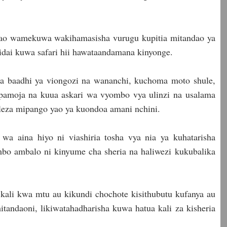
 hao wamekuwa wakihamasisha vurugu kupitia mitandao ya
idai kuwa safari hii hawataandamana kinyonge.
ua baadhi ya viongozi na wananchi, kuchoma moto shule,
 pamoja na kuua askari wa vyombo vya ulinzi na usalama
eleza mipango yao ya kuondoa amani nchini.
i wa aina hiyo ni viashiria tosha vya nia ya kuhatarisha
bo ambalo ni kinyume cha sheria na haliwezi kukubalika
o kali kwa mtu au kikundi chochote kisithubutu kufanya au
tandaoni, likiwatahadharisha kuwa hatua kali za kisheria