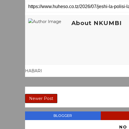
About NKUMBI
HABARI
Newer Post
BLOGGER
NO