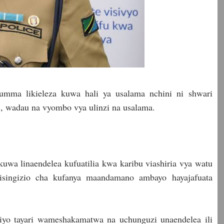
a umma likieleza kuwa hali ya usalama nchini ni shwari
i, wadau na vyombo vya ulinzi na usalama.
kuwa linaendelea kufuatilia kwa karibu viashiria vya watu
singizio cha kufanya maandamano ambayo hayajafuata
yo tayari wameshakamatwa na uchunguzi unaendelea ili