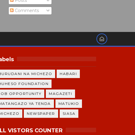
Posts
Comments
abels
BURUDANI NA MICHEZO
HABARI
HUHESO FOUNDATION
JOB OPPORTUNITY
MAGAZETI
MATANGAZO YA TENDA
MATUKIO
MICHEZO
NEWSPAPER
SIASA
LL VISTORS COUNTER