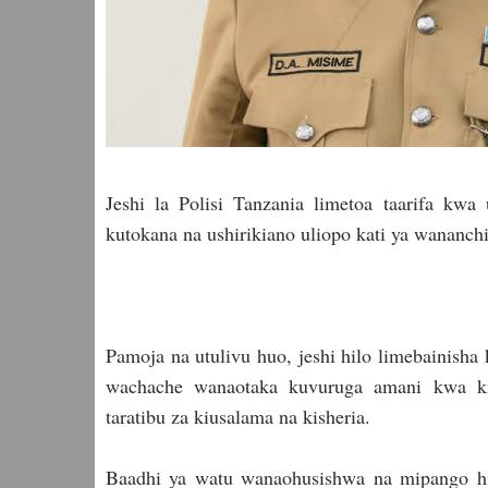
Jeshi la Polisi Tanzania limetoa taarifa kw
kutokana na ushirikiano uliopo kati ya wananch
Pamoja na utulivu huo, jeshi hilo limebainisha 
wachache wanaotaka kuvuruga amani kwa ki
taratibu za kiusalama na kisheria.
Baadhi ya watu wanaohusishwa na mipango hi