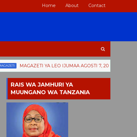
Home
About
Contact
MAGAZETI YA LEO IJUMAA AGOSTI 7, 2026
I
HABAR
RAIS WA JAMHURI YA
MUUNGANO WA TANZANIA