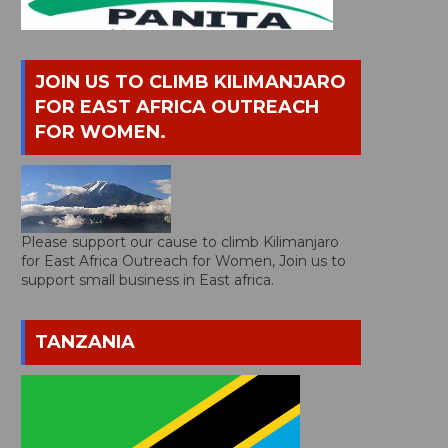
JOIN US TO CLIMB KILIMANJARO
FOR EAST AFRICA OUTREACH
FOR WOMEN.
Please support our cause to climb Kilimanjaro
for East Africa Outreach for Women, Join us to
support small business in East africa.
TANZANIA