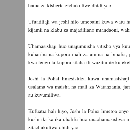
hatua za kisheria zichukuliwe dhidi yao.
Ufuatiliaji wa jeshi hilo umebaini kuwa watu
kijamii na klabu za majadiliano mtandaoni, wak
Uhamasishaji huo unajumuisha vitisho vya ku
kuharibu na kupora mali za umma na binafsi,
kwa lengo la kupora silaha ili wazitumie kutek
Jeshi la Polisi limesisitiza kuwa uhamasishaj
usalama wa maisha na mali za Watanzania, jam
au kuvumiliwa.
Kufuatia hali hiyo, Jeshi la Polisi limetoa ony
kushiriki katika uhalifu huo unaohamasishwa mi
zitachukuliwa dhidi yao.