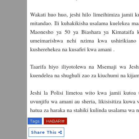
Wakati huo huo, jeshi hilo limeihimiza jamii 
mitandao. Ili kuhakikisha usalama kuelekea ma
Maonesho ya 50 ya Biashara ya Kimataifa ka
umeimarishwa nchi nzima kwa ushirikiano
kusherehekea na kusafiri kwa amani .
Taarifa hiyo iliyotolewa na Msemaji wa Jes
kuendelea na shughuli zao za kiuchumi na kijam
Jeshi la Polisi limetoa wito kwa jamii kutoa
uvunjifu wa amani au sheria, likisisitiza kuwa
hatua za haraka na stahiki kulinda usalama wa n
Tags
HABARI#
Share This