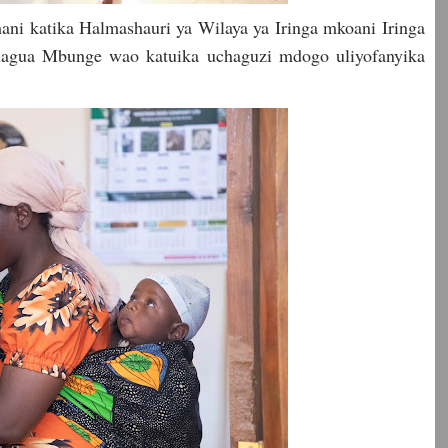
ni katika Halmashauri ya Wilaya ya Iringa mkoani Iringa
chagua Mbunge wao katuika uchaguzi mdogo uliyofanyika