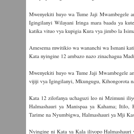
Mwenyekiti huyo wa Tume Jaji Mwambegele ames
Igingilanyi Wilayani Iringa mara baada ya kut
katika vituo vya kupigia Kura vya jimbo la Is
Amesema mwitikio wa wananchi wa Ismani kati
Kata nyingine 12 ambazo nazo zinachagua Madi
Mwenyekiti huyo wa Tume Jaji Mwambegele ames
vijiji vya Igingilanyi, Mkungugu, Kihongorota n
Kata 12 zilofanya uchaguzi leo ni Mzimuni il
Halmashauri ya Manispaa ya Kahama; Itilo, 
Tarime na Nyumbigwa, Halmashauri ya Mji Kas
Nyingine ni Kata ya Kala iliyopo Halmashauri 