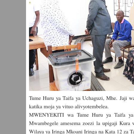
Tume Huru ya Taifa ya Uchaguzi, Mhe. Jaji 
katika moja ya vituo alivyotembelea.
MWENYEKITI wa Tume Huru ya Taifa ya U
Mwambegele amesema zoezi la upigaji Kura w
Wilaya ya Iringa Mkoani Iringa na Kata 12 za T