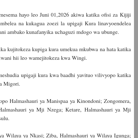
ema hayo leo Juni 01,2026 akiwa katika ofisi za Kijiji
embelea na kukagua zoezi la upigaji Kura linavyoendelea
imani ambako kunafanyika uchaguzi mdogo wa ubunge.
ka kujitokeza kupiga kura umekua mkubwa na hata katika
wani hii leo wamejitokeza kwa Wingi.
hudia upigaji kura kwa baadhi yavituo vilivyopo katika
a Migori.
iyopo Halmashauri ya Manispaa ya Kinondoni; Zongomera,
Halmashauri ya Mji Nzega; Ketare, Halmashauri ya Mji
ulu.
ya Wilaya ya Nkasi; Ziba, Halmashauri ya Wilaya Igunga;