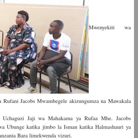
Mwenyekiti wa
wa Rufani Jacobs Mwambegele akizungumza na Mawakala
chaguzi Jaji wa Mahakama ya Rufaa Mhe. Jacobs
a Ubunge katika jimbo la Isman katika Halmashauri ya
anzania Bara limekwenda vizuri.