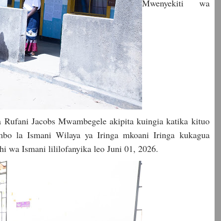
Mwenyekiti wa
 Rufani Jacobs Mwambegele akipita kuingia katika kituo
imbo la Ismani Wilaya ya Iringa mkoani Iringa kukagua
 wa Ismani lililofanyika leo Juni 01, 2026.