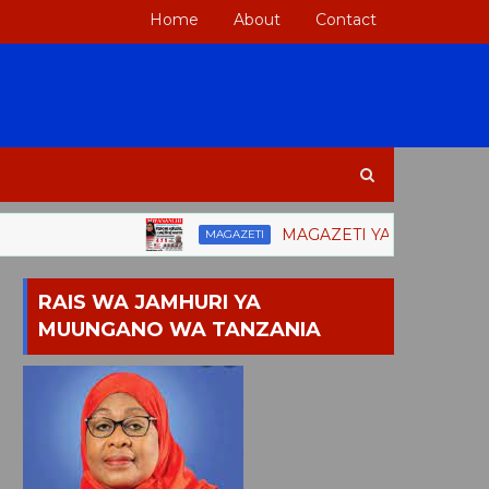
Home
About
Contact
MAGAZETI YA LEO JUMAMOSI AGOST
MAGAZETI
RAIS WA JAMHURI YA
MUUNGANO WA TANZANIA