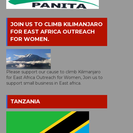
JOIN US TO CLIMB KILIMANJARO
FOR EAST AFRICA OUTREACH
FOR WOMEN.
Please support our cause to climb Kilimanjaro
for East Africa Outreach for Women, Join us to
support small business in East africa.
TANZANIA